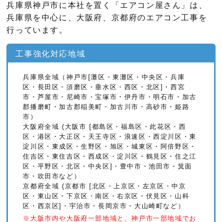
兵庫県神戸市に本社を置く「エアコン屋さん」は、
兵庫県を中心に、
大阪府、京都府のエアコン工事を
行っています。
工事強化対応地域
兵庫県全域（神戸市[灘区・東灘区・中央区・兵庫
区・長田区・須磨区・垂水区・西区・北区]・西宮
市・芦屋市・尼崎市・宝塚市・伊丹市・明石市・加古
郡播磨町・加古郡稲美町・加古川市・高砂市・姫路
市）
大阪府全域 (大阪市 [都島区・福島区・此花区・西
区・港区・大正区・天王寺区・浪速区・西淀川区・東
淀川区・東成区・生野区・旭区・城東区・阿倍野区・
住吉区・東住吉区・西成区・淀川区・鶴見区・住之江
区・平野区・北区・中央区]・豊中市・池田市・箕面
市・吹田市など）
京都府全域 (京都市 [北区・上京区・左京区・中京
区・東山区・下京区・南区・右京区・伏見区・山科
区・西京区]・宇治市・長岡京市・大山崎町など）
2026年07月31日
※大阪市内や大阪府一部地域と、神戸市一部地域でお